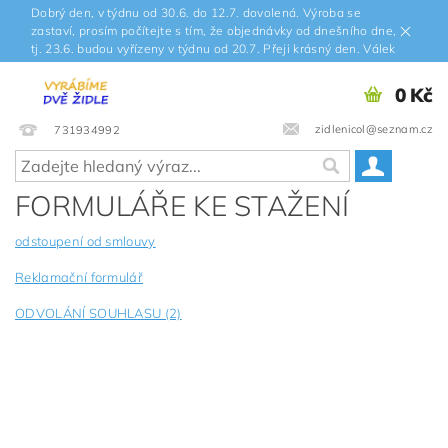
Dobrý den, v týdnu od 30.6. do 12.7. dovolená. Výroba se
zastaví, prosím počítejte s tím, že objednávky od dnešního dne,
tj. 23.6. budou vyřízeny v týdnu od 20.7. Přeji krásný den. Válek
0 Kč
zidlenicol@seznam.cz
731934992
FORMULÁŘE KE STAŽENÍ
odstoupení od smlouvy
Reklamační formulář
ODVOLÁNÍ SOUHLASU (2)