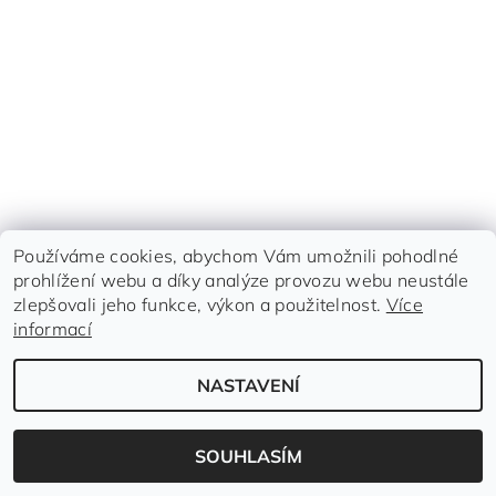
Používáme cookies, abychom Vám umožnili pohodlné
prohlížení webu a díky analýze provozu webu neustále
zlepšovali jeho funkce, výkon a použitelnost.
Více
Upravit nastavení cookies
informací
2026 ©
www.dvezidle.cz
, všechna práva vyhrazena
Vytvořil Shoptet
NASTAVENÍ
SOUHLASÍM