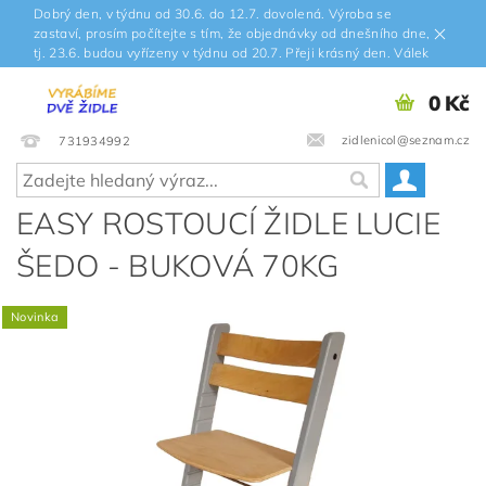
Dobrý den, v týdnu od 30.6. do 12.7. dovolená. Výroba se
zastaví, prosím počítejte s tím, že objednávky od dnešního dne,
tj. 23.6. budou vyřízeny v týdnu od 20.7. Přeji krásný den. Válek
0 Kč
zidlenicol@seznam.cz
731934992
EASY ROSTOUCÍ ŽIDLE LUCIE
ŠEDO - BUKOVÁ 70KG
Novinka