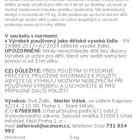
dítěte, je tedy vhodná pro děti od 3 let až po školáky, zároveň je
možné nastavovat hloubku sedáku i podnožky. Má jednoduchý
design s nosností do 70 kg. Židle podporuje správné sezení dětí.
Umožňuje sezení dětí u stolu ve výšce dospělých a zároveň
poskytuje oporu pro nohy dítěte.
V souladu s normami:
•
Výrobek používaný jako dětská vysoká židle
- EN
14988:2017+A2:2024 (dětské vysoké židle),
UPOZORNĚNÍ:
Nikdy nenechávejte dítě bez dozoru.
Výrobek je určen pro děti, které umí sedět samy bez
pomoci a od 3 let věku.
CZ) DŮLEŽITÉ:
PŘED POUŽITÍM SI POZORNĚ
PŘEČTĚTE PŘILOŽENÉ INFORMACE K POUŽITÍ,
ABYSTE SE VYHNULI MOŽNÝM NEBEZPEČÍM PŘI
POUŽÍVÁNÍ VÝROBKU A USCHOVEJTE JE PRO
PŘÍPADNÉ DALŠÍ POUŽITÍ.
Výrobce:
Dvě Židle,
Martin Válek
,
se sídlem
Kaprova
42/14, 110 00, Praha 1 - Staré Město
,
IČO
67689388
,
Úřad příslušný podle §71 odst.2
živnostenského zákona: Spisová značka 310001 Úřad
městské části Praha 1, e
-
ma
il
zidlenicol@seznam.cz
,
telefonní čísl
o
731 934
992
Hmotnost
5 kg