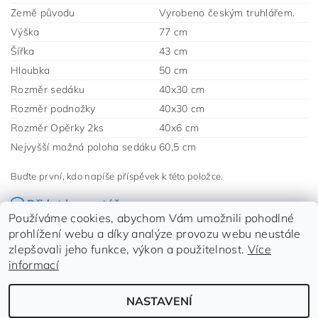
Země původu
Vyrobeno českým truhlářem.
Výška
77 cm
Šířka
43 cm
Hloubka
50 cm
Rozměr sedáku
40x30 cm
Rozměr podnožky
40x30 cm
Rozměr Opěrky 2ks
40x6 cm
Nejvyšší možná poloha sedáku
60,5 cm
Buďte první, kdo napíše příspěvek k této položce.
Přidat komentář
Dlouholetý výrobce rostoucích židlí pro děti.
Používáme cookies, abychom Vám umožnili pohodlné
prohlížení webu a díky analýze provozu webu neustále
zlepšovali jeho funkce, výkon a použitelnost.
Více
informací
NASTAVENÍ