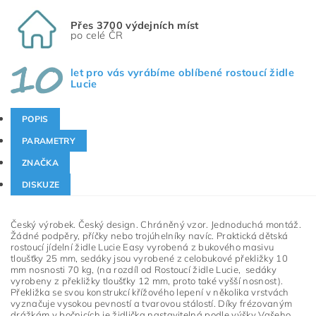
Přes 3700 výdejních míst
po celé ČR
let pro vás vyrábíme oblíbené rostoucí židle
Lucie
POPIS
PARAMETRY
ZNAČKA
DISKUZE
Český výrobek. Český design. Chráněný vzor. Jednoduchá montáž.
Žádné podpěry, příčky nebo trojúhelníky navíc. Praktická dětská
rostoucí jídelní židle Lucie Easy vyrobená z bukového masivu
tloušťky 25 mm, sedáky jsou vyrobené z celobukové překližky 10
mm nosnosti 70 kg, (na rozdíl od Rostoucí židle Lucie, sedáky
vyrobeny z překližky tloušťky 12 mm, proto také vyšší nosnost).
Překližka se svou konstrukcí křížového lepení v několika vrstvách
vyznačuje vysokou pevností a tvarovou stálostí. Díky frézovaným
drážkám v bočnicích je židlička nastavitelná podle výšky Vašeho