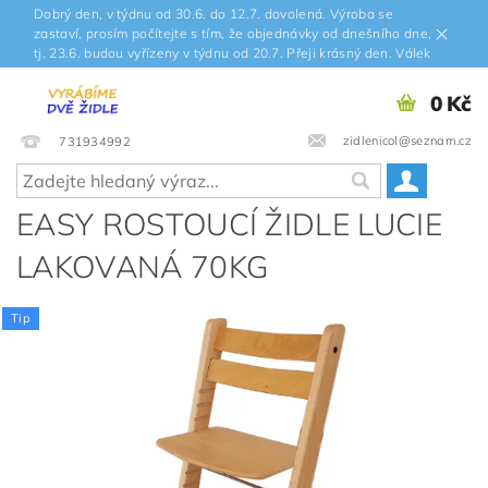
Dobrý den, v týdnu od 30.6. do 12.7. dovolená. Výroba se
zastaví, prosím počítejte s tím, že objednávky od dnešního dne,
tj. 23.6. budou vyřízeny v týdnu od 20.7. Přeji krásný den. Válek
0 Kč
zidlenicol@seznam.cz
731934992
EASY ROSTOUCÍ ŽIDLE LUCIE
LAKOVANÁ 70KG
Tip