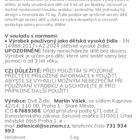
dítěte, je tedy vhodná pro děti od 3 let až po školáky, zároveň je
možné nastavovat hloubku sedáku i podnožky. Má jednoduchý
design s nosností do 70 kg. Židle podporuje správné sezení dětí.
Umožňuje sezení dětí u stolu ve výšce dospělých a zároveň
poskytuje oporu pro nohy dítěte.
V souladu s normami:
•
Výrobek používaný jako dětská vysoká židle
- EN
14988:2017+A2:2024 (dětské vysoké židle),
UPOZORNĚNÍ:
Nikdy nenechávejte dítě bez dozoru.
Výrobek je určen pro děti, které umí sedět samy bez
pomoci a od 3 let věku.
CZ) DŮLEŽITÉ:
PŘED POUŽITÍM SI POZORNĚ
PŘEČTĚTE PŘILOŽENÉ INFORMACE K POUŽITÍ,
ABYSTE SE VYHNULI MOŽNÝM NEBEZPEČÍM PŘI
POUŽÍVÁNÍ VÝROBKU A USCHOVEJTE JE PRO
PŘÍPADNÉ DALŠÍ POUŽITÍ.
Výrobce:
Dvě Židle,
Martin Válek
,
se sídlem
Kaprova
42/14, 110 00, Praha 1 - Staré Město
,
IČO
67689388
,
Úřad příslušný podle §71 odst.2
živnostenského zákona: Spisová značka 310001 Úřad
městské části Praha 1, e
-
ma
il
zidlenicol@seznam.cz
,
telefonní čísl
o
731 934
992
Hmotnost
5 kg