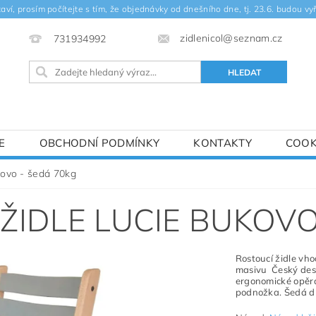
ví, prosím počítejte s tím, že objednávky od dnešního dne, tj. 23.6. budou vyř
zidlenicol@seznam.cz
731934992
E
OBCHODNÍ PODMÍNKY
KONTAKTY
COOK
DOPRAVA A PLATBA
REKLAMACE A ŘEŠENÍ MIMOSO
kovo - šedá 70kg
SBÍRKA ZNESNÁZE21, GOODYDO
ODSTOUPENÍ OD SM
ŽIDLE LUCIE BUKOVO
Rostoucí židle vho
masivu Český desi
ergonomické opěra
podnožka.
Šedá d