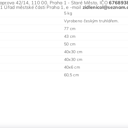
aprova 42/14, 110 00, Praha 1 - Staré Město
, IČO
676893
 Úřad městské části Praha 1, e
-ma
il
zidlenicol@seznam.
5 kg
Vyrobeno českým truhlářem.
77 cm
43 cm
50 cm
40x30 cm
40x30 cm
40x6 cm
60,5 cm