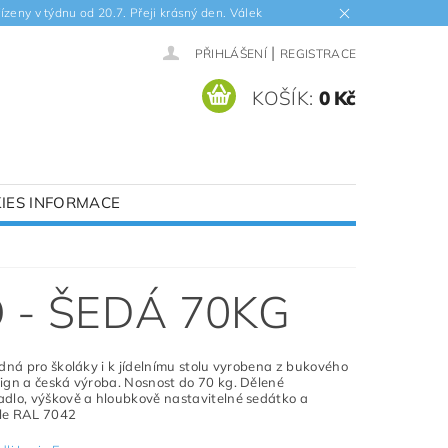
ízeny v týdnu od 20.7. Přeji krásný den. Válek
|
PŘIHLÁŠENÍ
REGISTRACE
KOŠÍK:
0 Kč
IES INFORMACE
UDNÍCH SPORŮ
LOUVY, VRÁCENÍ ZBOŽÍ
 - ŠEDÁ 70KG
dná pro školáky i k jídelnímu stolu vyrobena z bukového
gn a česká výroba. Nosnost do 70 kg. Dělené
dlo, výškově a hloubkově nastavitelné sedátko a
le RAL 7042