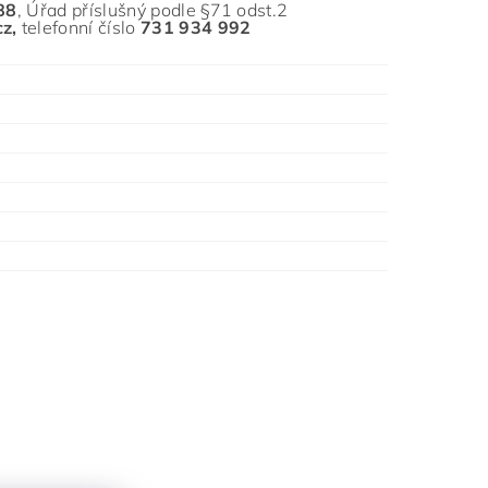
88
,
Úřad příslušný podle §71 odst.2
cz
,
telefonní čísl
o
731 934 992