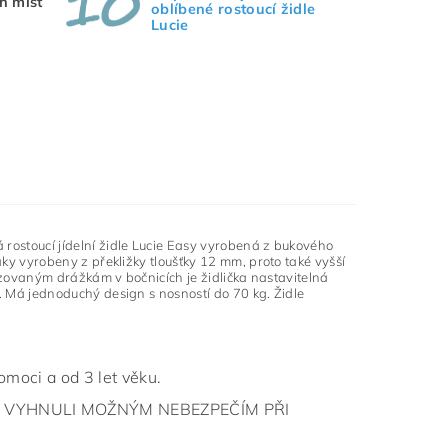
h míst
oblíbené rostoucí židle
Lucie
rostoucí jídelní židle Lucie Easy vyrobená z bukového
ky vyrobeny z překližky tloušťky 12 mm, proto také vyšší
rézovaným drážkám v bočnicích je židlička nastavitelná
. Má jednoduchý design s nosností do 70 kg. Židle
omoci a od 3 let věku.
E VYHNULI MOŽNÝM NEBEZPEČÍM PŘI