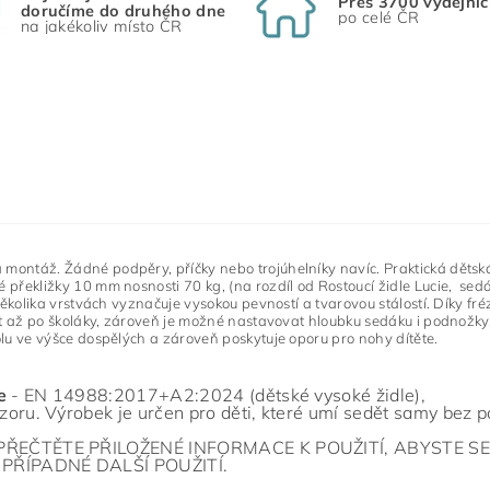
Přes 3700 výdejníc
doručíme do druhého dne
po celé ČR
na jakékoliv místo ČR
ontáž. Žádné podpěry, příčky nebo trojúhelníky navíc. Praktická dětská 
překližky 10 mm nosnosti 70 kg, (na rozdíl od Rostoucí židle Lucie, sedá
 několika vrstvách vyznačuje vysokou pevností a tvarovou stálostí. Díky f
let až po školáky, zároveň je možné nastavovat hloubku sedáku i podnožky
olu ve výšce dospělých a zároveň poskytuje oporu pro nohy dítěte.
e
- EN 14988:2017+A2:2024 (dětské vysoké židle),
zoru. Výrobek je určen pro děti, které umí sedět samy bez p
PŘEČTĚTE PŘILOŽENÉ INFORMACE K POUŽITÍ, ABYSTE S
PŘÍPADNÉ DALŠÍ POUŽITÍ.