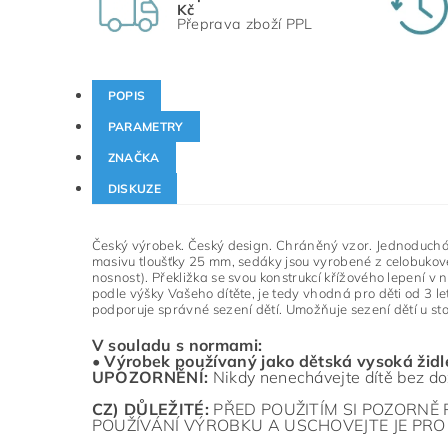
Kč
Přeprava zboží PPL
POPIS
PARAMETRY
ZNAČKA
DISKUZE
Český výrobek. Český design. Chráněný vzor. Jednoduchá m
masivu tloušťky 25 mm, sedáky jsou vyrobené z celobukové 
nosnost). Překližka se svou konstrukcí křížového lepení v
podle výšky Vašeho dítěte, je tedy vhodná pro děti od 3 
podporuje správné sezení dětí. Umožňuje sezení dětí u st
V souladu s normami:
•
Výrobek používaný jako dětská vysoká židl
UPOZORNĚNÍ:
Nikdy nenechávejte dítě bez do
CZ) DŮLEŽITÉ:
PŘED POUŽITÍM SI POZORNĚ 
POUŽÍVÁNÍ VÝROBKU A USCHOVEJTE JE PRO 