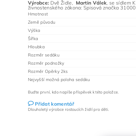
Výrobce:
Dvě Židle,
Martin Válek
,
se sídlem
K
živnostenského zákona: Spisová značka 310001
Hmotnost
Země původu
Výška
Šířka
Hloubka
Rozměr sedáku
Rozměr podnožky
Rozměr Opěrky 2ks
Nejvyšší možná poloha sedáku
Buďte první, kdo napíše příspěvek k této položce.
Přidat komentář
Dlouholetý výrobce rostoucích židlí pro děti.