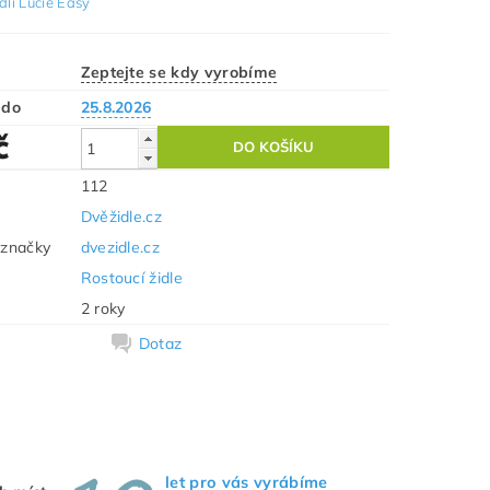
dli Lucie Easy
Zeptejte se kdy vyrobíme
 do
25.8.2026
č
112
Dvěžidle.cz
 značky
dvezidle.cz
Rostoucí židle
2 roky
Dotaz
let pro vás vyrábíme