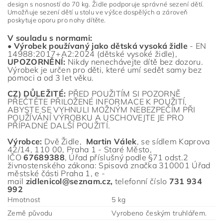
design s nosností do 70 kg. Židle podporuje správné sezení dětí.
Umožňuje sezení dětí u stolu ve výšce dospělých a zároveň
poskytuje oporu pro nohy dítěte.
V souladu s normami:
•
Výrobek používaný jako dětská vysoká židle
- EN
14988:2017+A2:2024 (dětské vysoké židle),
UPOZORNĚNÍ:
Nikdy nenechávejte dítě bez dozoru.
Výrobek je určen pro děti, které umí sedět samy bez
pomoci a od 3 let věku.
CZ) DŮLEŽITÉ:
PŘED POUŽITÍM SI POZORNĚ
PŘEČTĚTE PŘILOŽENÉ INFORMACE K POUŽITÍ,
ABYSTE SE VYHNULI MOŽNÝM NEBEZPEČÍM PŘI
POUŽÍVÁNÍ VÝROBKU A USCHOVEJTE JE PRO
PŘÍPADNÉ DALŠÍ POUŽITÍ.
Výrobce:
Dvě Židle,
Martin Válek
,
se sídlem
Kaprova
42/14, 110 00, Praha 1 - Staré Město
,
IČO
67689388
,
Úřad příslušný podle §71 odst.2
živnostenského zákona: Spisová značka 310001 Úřad
městské části Praha 1, e
-
ma
il
zidlenicol@seznam.cz
,
telefonní čísl
o
731 934
992
Hmotnost
5 kg
Země původu
Vyrobeno českým truhlářem.