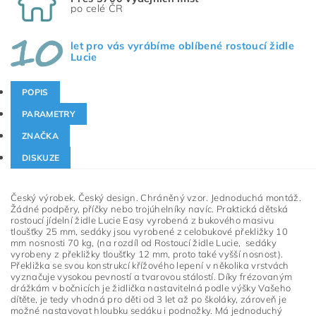
po celé ČR
let pro vás vyrábíme oblíbené rostoucí židle
Lucie
POPIS
PARAMETRY
ZNAČKA
DISKUZE
Český výrobek. Český design. Chráněný vzor. Jednoduchá montáž.
Žádné podpěry, příčky nebo trojúhelníky navíc. Praktická dětská
rostoucí jídelní židle Lucie Easy vyrobená z bukového masivu
tloušťky 25 mm, sedáky jsou vyrobené z celobukové překližky 10
mm nosnosti 70 kg, (na rozdíl od Rostoucí židle Lucie, sedáky
vyrobeny z překližky tloušťky 12 mm, proto také vyšší nosnost).
Překližka se svou konstrukcí křížového lepení v několika vrstvách
vyznačuje vysokou pevností a tvarovou stálostí. Díky frézovaným
drážkám v bočnicích je židlička nastavitelná podle výšky Vašeho
dítěte, je tedy vhodná pro děti od 3 let až po školáky, zároveň je
možné nastavovat hloubku sedáku i podnožky. Má jednoduchý