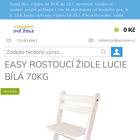
Dobrý den, v týdnu od 30.6. do 12.7. dovolená. Výroba se
zastaví, prosím počítejte s tím, že objednávky od dnešního dne,
tj. 23.6. budou vyřízeny v týdnu od 20.7. Přeji krásný den. Válek
0 Kč
zidlenicol@seznam.cz
731934992
EASY ROSTOUCÍ ŽIDLE LUCIE
BÍLÁ 70KG
Novinka