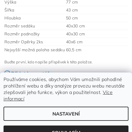
Výška
77 cm
Šířka
43 cm
Hloubka
50 cm
Rozměr sedáku
40x30 cm
Rozměr podnožky
40x30 cm
Rozměr Opěrky 2ks
40x6 cm
Nejvyšší možná poloha sedáku
60,5 cm
Buďte první, kdo napíše příspěvek k této položce.
Přidat komentář
Dlouholetý výrobce rostoucích židlí pro děti.
Používáme cookies, abychom Vám umožnili pohodlné
prohlížení webu a díky analýze provozu webu neustále
zlepšovali jeho funkce, výkon a použitelnost.
Více
informací
NASTAVENÍ
Upravit nastavení cookies
2026 ©
www.dvezidle.cz
, všechna práva vyhrazena
Vytvořil Shoptet